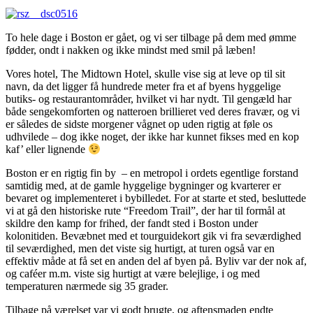
To hele dage i Boston er gået, og vi ser tilbage på dem med ømme
fødder, ondt i nakken og ikke mindst med smil på læben!
Vores hotel, The Midtown Hotel, skulle vise sig at leve op til sit
navn, da det ligger få hundrede meter fra et af byens hyggelige
butiks- og restaurantområder, hvilket vi har nydt. Til gengæld har
både sengekomforten og natteroen brillieret ved deres fravær, og vi
er således de sidste morgener vågnet op uden rigtig at føle os
udhvilede – dog ikke noget, der ikke har kunnet fikses med en kop
kaf’ eller lignende
Boston er en rigtig fin by – en metropol i ordets egentlige forstand
samtidig med, at de gamle hyggelige bygninger og kvarterer er
bevaret og implementeret i bybilledet. For at starte et sted, besluttede
vi at gå den historiske rute “Freedom Trail”, der har til formål at
skildre den kamp for frihed, der fandt sted i Boston under
kolonitiden. Bevæbnet med et tourguidekort gik vi fra seværdighed
til seværdighed, men det viste sig hurtigt, at turen også var en
effektiv måde at få set en anden del af byen på. Byliv var der nok af,
og caféer m.m. viste sig hurtigt at være belejlige, i og med
temperaturen nærmede sig 35 grader.
Tilbage på værelset var vi godt brugte, og aftensmaden endte