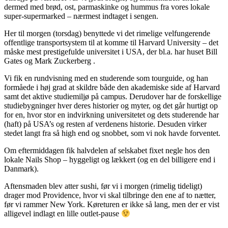
dermed med brød, ost, parmaskinke og hummus fra vores lokale
super-supermarked – nærmest indtaget i sengen.
Her til morgen (torsdag) benyttede vi det rimelige velfungerende
offentlige transportsystem til at komme til Harvard University – det
måske mest prestigefulde universitet i USA, der bl.a. har huset Bill
Gates og Mark Zuckerberg .
Vi fik en rundvisning med en studerende som tourguide, og han
formåede i høj grad at skildre både den akademiske side af Harvard
samt det aktive studiemiljø på campus. Derudover har de forskellige
studiebygninger hver deres historier og myter, og det går hurtigt op
for en, hvor stor en indvirkning universitetet og dets studerende har
(haft) på USA’s og resten af verdenens historie. Desuden virker
stedet langt fra så high end og snobbet, som vi nok havde forventet.
Om eftermiddagen fik halvdelen af selskabet fixet negle hos den
lokale Nails Shop – hyggeligt og lækkert (og en del billigere end i
Danmark).
Aftensmaden blev atter sushi, før vi i morgen (rimelig tideligt)
drager mod Providence, hvor vi skal tilbringe den ene af to nætter,
før vi rammer New York. Køreturen er ikke så lang, men der er vist
alligevel indlagt en lille outlet-pause