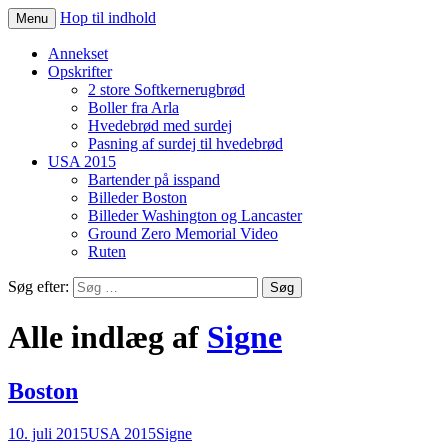
Hop til indhold
Menu
jegsen.dk
Annekset
Opskrifter
2 store Softkernerugbrød
Boller fra Arla
Hvedebrød med surdej
Pasning af surdej til hvedebrød
USA 2015
Bartender på isspand
Billeder Boston
Billeder Washington og Lancaster
Ground Zero Memorial Video
Ruten
Søg efter:
Alle indlæg af
Signe
Boston
10. juli 2015
USA 2015
Signe