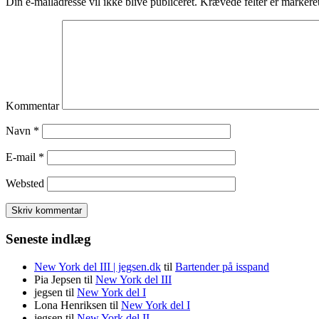
Din e-mailadresse vil ikke blive publiceret.
Krævede felter er marker
Kommentar
Navn
*
E-mail
*
Websted
Seneste indlæg
New York del III | jegsen.dk
til
Bartender på isspand
Pia Jepsen
til
New York del III
jegsen
til
New York del I
Lona Henriksen
til
New York del I
jegsen
til
New York del II