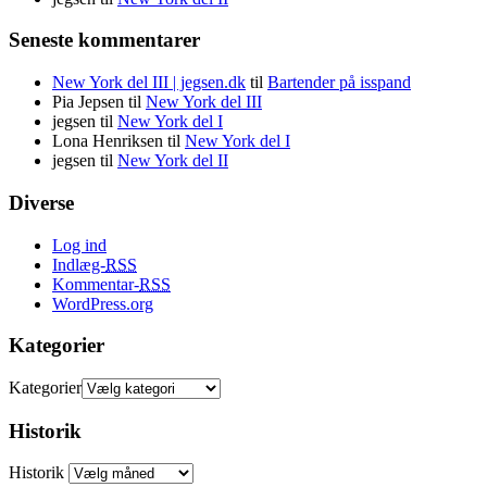
Seneste kommentarer
New York del III | jegsen.dk
til
Bartender på isspand
Pia Jepsen
til
New York del III
jegsen
til
New York del I
Lona Henriksen
til
New York del I
jegsen
til
New York del II
Diverse
Log ind
Indlæg-
RSS
Kommentar-
RSS
WordPress.org
Kategorier
Kategorier
Historik
Historik